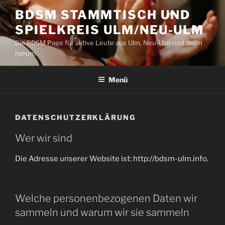
Zum
BDSM STAMMTISCH UND
Inhalt
SPIELKREIS ULM/NEU-ULM
springen
Die BDSM Page für aktive Leute aus Ulm, Neu-Ulm und drum
herum
Menü
DATENSCHUTZERKLÄRUNG
Wer wir sind
Die Adresse unserer Website ist: http://bdsm-ulm.info.
Welche personenbezogenen Daten wir
sammeln und warum wir sie sammeln